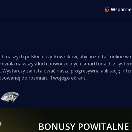
Wsparcie
ich naszych polskich użytkowników, aby pozostać online w
 działa na wszystkich nowoczesnych smartfonach z systema
. Wystarczy zainstalować naszą progresywną aplikację inte
ostosowanej do rozmiaru Twojego ekranu.
BONUSY POWITALNE