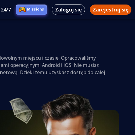
 24/7
Zaloguj się
Zarejestruj się
Missions
 dowolnym miejscu i czasie. Opracowaliśmy
mi operacyjnymi Android i iOS. Nie musisz
rnetową. Dzięki temu uzyskasz dostęp do całej