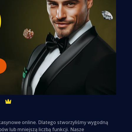
0
y kasynowe online. Dlatego stworzyliśmy wygodną
pów lub mniejszą liczbą funkcji. Nasze