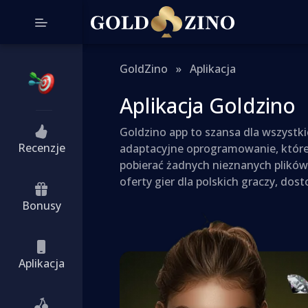
GoldZino
»
Aplikacja
Aplikacja Goldzino
Goldzino app to szansa dla wszystk
Recenzje
adaptacyjne oprogramowanie, które
pobierać żadnych nieznanych plików
oferty gier dla polskich graczy, d
Bonusy
Aplikacja