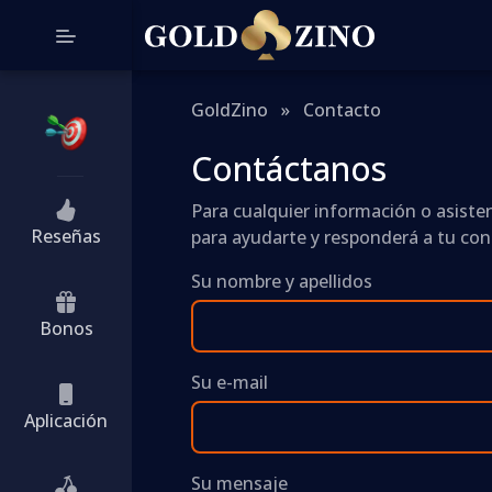
GoldZino
»
Contacto
Contáctanos
Para cualquier información o asiste
Reseñas
para ayudarte y responderá a tu cons
Su nombre y apellidos
Bonos
Su e-mail
Aplicación
Su mensaje