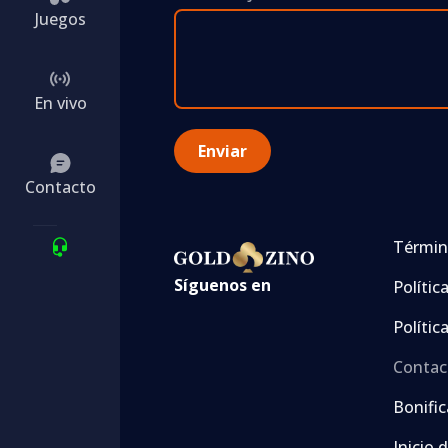
Juegos
En vivo
Contacto
Términ
Síguenos en
Polític
Polític
Contac
Bonific
Inicio 