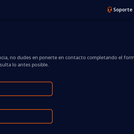
Soporte 
ncia, no dudes en ponerte en contacto completando el form
ulta lo antes posible.